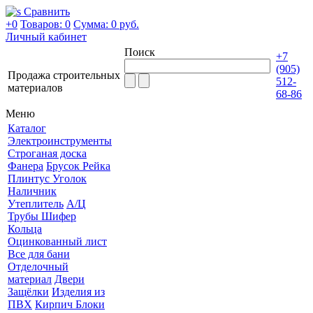
Сравнить
+0
Товаров: 0
Сумма:
0 руб.
Личный кабинет
Поиск
+7
(905)
Продажа строительных
512-
материалов
68-86
Меню
Каталог
Электроинструменты
Строганая доска
Фанера
Брусок Рейка
Плинтус Уголок
Наличник
Утеплитель
А/Ц
Трубы Шифер
Кольца
Оцинкованный лист
Все для бани
Отделочный
материал
Двери
Защёлки
Изделия из
ПВХ
Кирпич Блоки