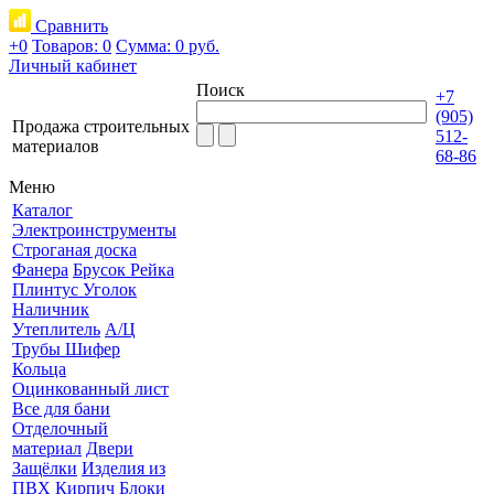
Сравнить
+0
Товаров: 0
Сумма:
0 руб.
Личный кабинет
Поиск
+7
(905)
Продажа строительных
512-
материалов
68-86
Меню
Каталог
Электроинструменты
Строганая доска
Фанера
Брусок Рейка
Плинтус Уголок
Наличник
Утеплитель
А/Ц
Трубы Шифер
Кольца
Оцинкованный лист
Все для бани
Отделочный
материал
Двери
Защёлки
Изделия из
ПВХ
Кирпич Блоки