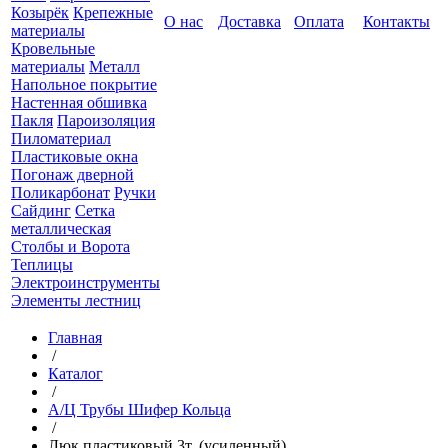
Козырёк
Крепежные
О нас
Доставка
Оплата
Контакты
материалы
Кровельные
материалы
Металл
Напольное покрытие
Настенная обшивка
Пакля
Пароизоляция
Пиломатериал
Пластиковые окна
Погонаж дверной
Поликарбонат
Ручки
Сайдинг
Сетка
металлическая
Столбы и Ворота
Теплицы
Электроинструменты
Элементы лестниц
Главная
/
Каталог
/
А/Ц Трубы Шифер Кольца
/
Люк пластиковый 3т. (усиленный)