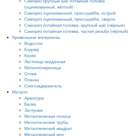
Саморез крупный шаг потайная головка
(оцинкованный, жёлтый)
Саморез оцинкованный, прессшайба, острый
Саморез оцинкованный, прессшайба, сверло
Саморез потайная головка, крупный шаг (чёрные)
Саморез потайная головка, частая резьба (чёрный)
Кровельные материалы
Водосток
Ендова
Конёк
Лестница чердачная
Металлочерепица
Отлив
Планка
Снегозадержатель
Металл
Арматура
Балка
Заглушки
Металлическая полоса
Металлические трубы
Металлический квадрат
Металлический круг