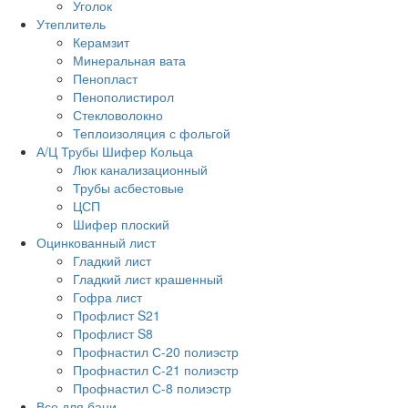
Уголок
Утеплитель
Керамзит
Минеральная вата
Пенопласт
Пенополистирол
Стекловолокно
Теплоизоляция с фольгой
А/Ц Трубы Шифер Кольца
Люк канализационный
Трубы асбестовые
ЦСП
Шифер плоский
Оцинкованный лист
Гладкий лист
Гладкий лист крашенный
Гофра лист
Профлист S21
Профлист S8
Профнастил С-20 полиэстр
Профнастил С-21 полиэстр
Профнастил С-8 полиэстр
Все для бани