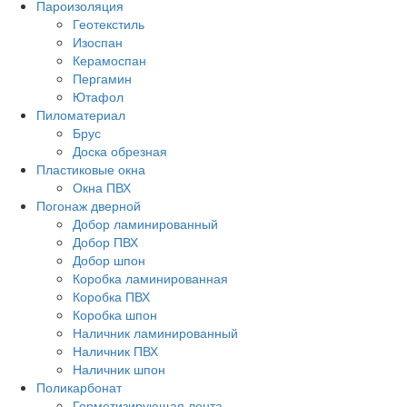
Пароизоляция
Геотекстиль
Изоспан
Керамоспан
Пергамин
Ютафол
Пиломатериал
Брус
Доска обрезная
Пластиковые окна
Окна ПВХ
Погонаж дверной
Добор ламинированный
Добор ПВХ
Добор шпон
Коробка ламинированная
Коробка ПВХ
Коробка шпон
Наличник ламинированный
Наличник ПВХ
Наличник шпон
Поликарбонат
Герметизирующая лента