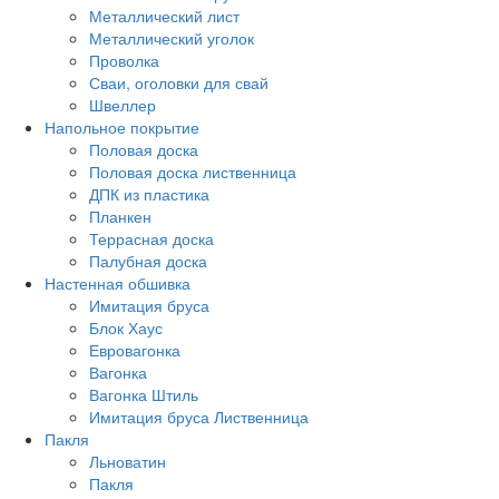
Металлический лист
Металлический уголок
Проволка
Сваи, оголовки для свай
Швеллер
Напольное покрытие
Половая доска
Половая доска лиственница
ДПК из пластика
Планкен
Террасная доска
Палубная доска
Настенная обшивка
Имитация бруса
Блок Хаус
Евровагонка
Вагонка
Вагонка Штиль
Имитация бруса Лиственница
Пакля
Льноватин
Пакля