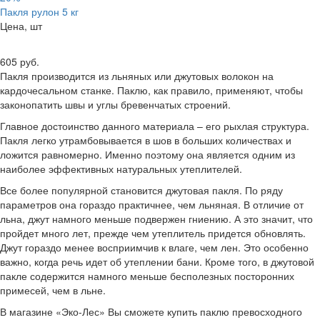
Пакля рулон 5 кг
Цена, шт
605 руб.
Пакля производится из льняных или джутовых волокон на
кардочесальном станке. Паклю, как правило, применяют, чтобы
законопатить швы и углы бревенчатых строений.
Главное достоинство данного материала – его рыхлая структура.
Пакля легко утрамбовывается в шов в больших количествах и
ложится равномерно. Именно поэтому она является одним из
наиболее эффективных натуральных утеплителей.
Все более популярной становится джутовая пакля. По ряду
параметров она гораздо практичнее, чем льняная. В отличие от
льна, джут намного меньше подвержен гниению. А это значит, что
пройдет много лет, прежде чем утеплитель придется обновлять.
Джут гораздо менее восприимчив к влаге, чем лен. Это особенно
важно, когда речь идет об утеплении бани. Кроме того, в джутовой
пакле содержится намного меньше бесполезных посторонних
примесей, чем в льне.
В магазине «Эко-Лес» Вы сможете купить паклю превосходного