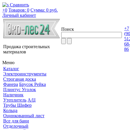
Сравнить
+0
Товаров: 0
Сумма:
0 руб.
Личный кабинет
+7
Поиск
(9
51
68
Продажа строительных
86
материалов
Меню
Каталог
Электроинструменты
Строганая доска
Фанера
Брусок Рейка
Плинтус Уголок
Наличник
Утеплитель
А/Ц
Трубы Шифер
Кольца
Оцинкованный лист
Все для бани
Отделочный