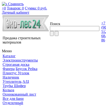
Сравнить
+0
Товаров: 0
Сумма:
0 руб.
Личный кабинет
+7
Поиск
(9
51
68
Продажа строительных
86
материалов
Меню
Каталог
Электроинструменты
Строганая доска
Фанера
Брусок Рейка
Плинтус Уголок
Наличник
Утеплитель
А/Ц
Трубы Шифер
Кольца
Оцинкованный лист
Все для бани
Отделочный