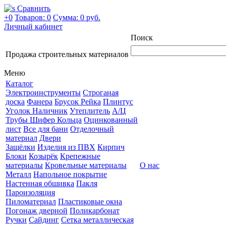
Сравнить
+0
Товаров: 0
Сумма:
0 руб.
Личный кабинет
Поиск
Продажа строительных материалов
Меню
Каталог
Электроинструменты
Строганая
доска
Фанера
Брусок Рейка
Плинтус
Уголок Наличник
Утеплитель
А/Ц
Трубы Шифер Кольца
Оцинкованный
лист
Все для бани
Отделочный
материал
Двери
Защёлки
Изделия из ПВХ
Кирпич
Блоки
Козырёк
Крепежные
материалы
Кровельные материалы
О нас
Металл
Напольное покрытие
Настенная обшивка
Пакля
Пароизоляция
Пиломатериал
Пластиковые окна
Погонаж дверной
Поликарбонат
Ручки
Сайдинг
Сетка металлическая