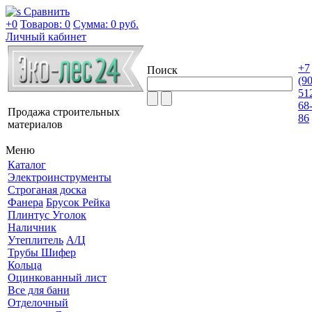
Сравнить
+0
Товаров: 0
Сумма:
0 руб.
Личный кабинет
+7
Поиск
(9
51
68
Продажа строительных
86
материалов
Меню
Каталог
Электроинструменты
Строганая доска
Фанера
Брусок Рейка
Плинтус Уголок
Наличник
Утеплитель
А/Ц
Трубы Шифер
Кольца
Оцинкованный лист
Все для бани
Отделочный