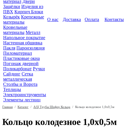
материал
Двери
Защёлки
Изделия из
ПВХ
Кирпич Блоки
Козырёк
Крепежные
О нас
Доставка
Оплата
Контакты
материалы
Кровельные
материалы
Металл
Напольное покрытие
Настенная обшивка
Пакля
Пароизоляция
Пиломатериал
Пластиковые окна
Погонаж дверной
Поликарбонат
Ручки
Сайдинг
Сетка
металлическая
Столбы и Ворота
Теплицы
Электроинструменты
Элементы лестниц
Главная
/
Каталог
/
А/Ц Трубы Шифер Кольца
/
Кольцо колодезное 1,0х0,5м
Кольцо колодезное 1,0х0,5м