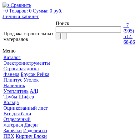
Сравнить
+0
Товаров: 0
Сумма:
0 руб.
Личный кабинет
Поиск
+7
(905)
Продажа строительных
512-
материалов
68-86
Меню
Каталог
Электроинструменты
Строганая доска
Фанера
Брусок Рейка
Плинтус Уголок
Наличник
Утеплитель
А/Ц
Трубы Шифер
Кольца
Оцинкованный лист
Все для бани
Отделочный
материал
Двери
Защёлки
Изделия из
ПВХ
Кирпич Блоки