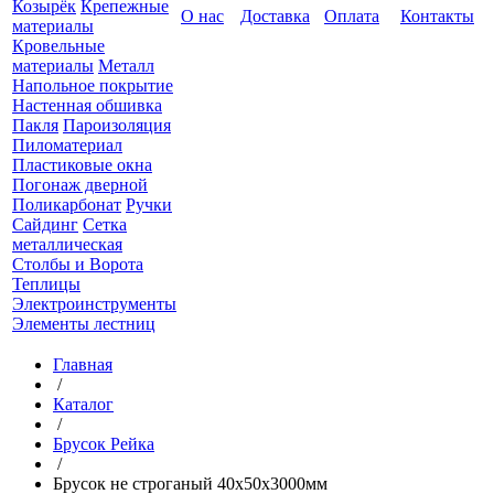
Козырёк
Крепежные
О нас
Доставка
Оплата
Контакты
материалы
Кровельные
материалы
Металл
Напольное покрытие
Настенная обшивка
Пакля
Пароизоляция
Пиломатериал
Пластиковые окна
Погонаж дверной
Поликарбонат
Ручки
Сайдинг
Сетка
металлическая
Столбы и Ворота
Теплицы
Электроинструменты
Элементы лестниц
Главная
/
Каталог
/
Брусок Рейка
/
Брусок не строганый 40х50х3000мм