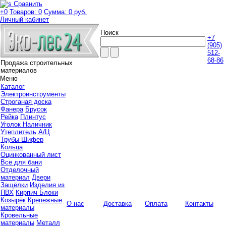
Сравнить
+0
Товаров: 0
Сумма:
0 руб.
Личный кабинет
Поиск
+7
(905)
512-
68-86
Продажа строительных
материалов
Меню
Каталог
Электроинструменты
Строганая доска
Фанера
Брусок
Рейка
Плинтус
Уголок Наличник
Утеплитель
А/Ц
Трубы Шифер
Кольца
Оцинкованный лист
Все для бани
Отделочный
материал
Двери
Защёлки
Изделия из
ПВХ
Кирпич Блоки
Козырёк
Крепежные
О нас
Доставка
Оплата
Контакты
материалы
Кровельные
материалы
Металл