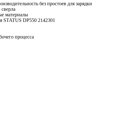
роизводительность без простоев для зарядки
 сверла
ые материалы
ния STATUS DP550 2142301
бочего процесса