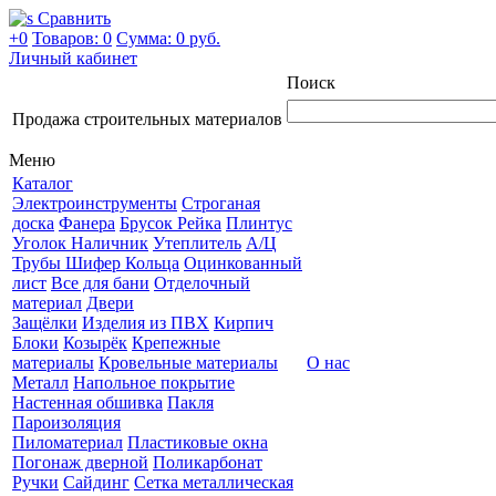
Сравнить
+0
Товаров: 0
Сумма:
0 руб.
Личный кабинет
Поиск
Продажа строительных материалов
Меню
Каталог
Электроинструменты
Строганая
доска
Фанера
Брусок Рейка
Плинтус
Уголок Наличник
Утеплитель
А/Ц
Трубы Шифер Кольца
Оцинкованный
лист
Все для бани
Отделочный
материал
Двери
Защёлки
Изделия из ПВХ
Кирпич
Блоки
Козырёк
Крепежные
материалы
Кровельные материалы
О нас
Металл
Напольное покрытие
Настенная обшивка
Пакля
Пароизоляция
Пиломатериал
Пластиковые окна
Погонаж дверной
Поликарбонат
Ручки
Сайдинг
Сетка металлическая