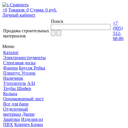
Сравнить
+0
Товаров: 0
Сумма:
0 руб.
Личный кабинет
Поиск
+7
(905)
Продажа строительных
512-
материалов
68-86
Меню
Каталог
Электроинструменты
Строганая доска
Фанера
Брусок Рейка
Плинтус Уголок
Наличник
Утеплитель
А/Ц
Трубы Шифер
Кольца
Оцинкованный лист
Все для бани
Отделочный
материал
Двери
Защёлки
Изделия из
ПВХ
Кирпич Блоки