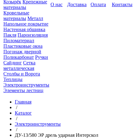
Козырёк
Крепежные
О нас
Доставка
Оплата
Контакты
материалы
Кровельные
материалы
Металл
Напольное покрытие
Настенная обшивка
Пакля
Пароизоляция
Пиломатериал
Пластиковые окна
Погонаж дверной
Поликарбонат
Ручки
Сайдинг
Сетка
металлическая
Столбы и Ворота
Теплицы
Электроинструменты
Элементы лестниц
Главная
/
Каталог
/
Электроинструменты
/
ДУ-13/580 ЭР дрель ударная Интерскол