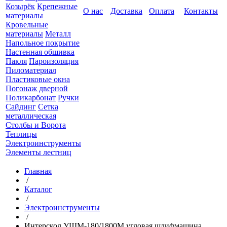
Козырёк
Крепежные
О нас
Доставка
Оплата
Контакты
материалы
Кровельные
материалы
Металл
Напольное покрытие
Настенная обшивка
Пакля
Пароизоляция
Пиломатериал
Пластиковые окна
Погонаж дверной
Поликарбонат
Ручки
Сайдинг
Сетка
металлическая
Столбы и Ворота
Теплицы
Электроинструменты
Элементы лестниц
Главная
/
Каталог
/
Электроинструменты
/
Интерскол УШМ-180/1800М угловая шлифмашина