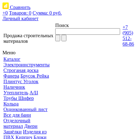
Сравнить
+0
Товаров: 0
Сумма:
0 руб.
Личный кабинет
Поиск
+7
(905)
Продажа строительных
512-
материалов
68-86
Меню
Каталог
Электроинструменты
Строганая доска
Фанера
Брусок Рейка
Плинтус Уголок
Наличник
Утеплитель
А/Ц
Трубы Шифер
Кольца
Оцинкованный лист
Все для бани
Отделочный
материал
Двери
Защёлки
Изделия из
ПВХ
Кирпич Блоки