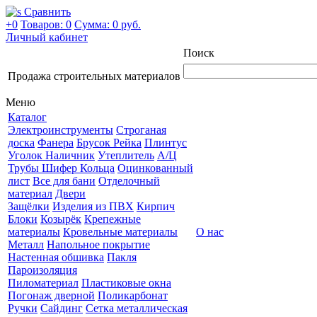
Сравнить
+0
Товаров: 0
Сумма:
0 руб.
Личный кабинет
Поиск
Продажа строительных материалов
Меню
Каталог
Электроинструменты
Строганая
доска
Фанера
Брусок Рейка
Плинтус
Уголок Наличник
Утеплитель
А/Ц
Трубы Шифер Кольца
Оцинкованный
лист
Все для бани
Отделочный
материал
Двери
Защёлки
Изделия из ПВХ
Кирпич
Блоки
Козырёк
Крепежные
материалы
Кровельные материалы
О нас
Металл
Напольное покрытие
Настенная обшивка
Пакля
Пароизоляция
Пиломатериал
Пластиковые окна
Погонаж дверной
Поликарбонат
Ручки
Сайдинг
Сетка металлическая