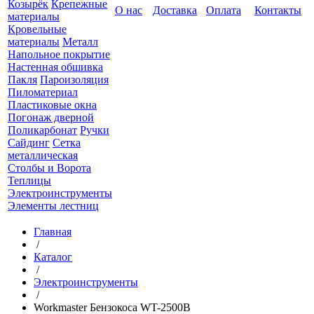
Козырёк
Крепежные
О нас
Доставка
Оплата
Контакты
материалы
Кровельные
материалы
Металл
Напольное покрытие
Настенная обшивка
Пакля
Пароизоляция
Пиломатериал
Пластиковые окна
Погонаж дверной
Поликарбонат
Ручки
Сайдинг
Сетка
металлическая
Столбы и Ворота
Теплицы
Электроинструменты
Элементы лестниц
Главная
/
Каталог
/
Электроинструменты
/
Workmaster Бензокоса WT-2500B