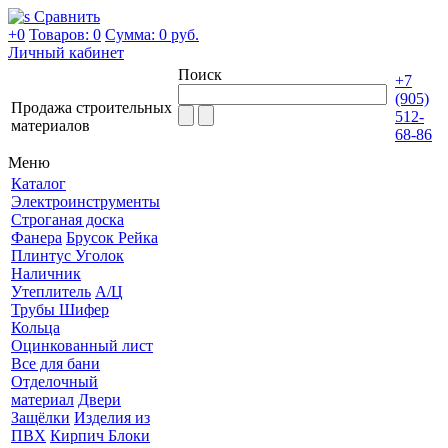
Сравнить
+0
Товаров: 0
Сумма:
0 руб.
Личный кабинет
Поиск
+7
(905)
Продажа строительных
512-
материалов
68-86
Меню
Каталог
Электроинструменты
Строганая доска
Фанера
Брусок Рейка
Плинтус Уголок
Наличник
Утеплитель
А/Ц
Трубы Шифер
Кольца
Оцинкованный лист
Все для бани
Отделочный
материал
Двери
Защёлки
Изделия из
ПВХ
Кирпич Блоки