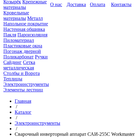
Козырёк
Крепежные
О нас
Доставка
Оплата
Контакты
материалы
Кровельные
материалы
Металл
Напольное покрытие
Настенная обшивка
Пакля
Пароизоляция
Пиломатериал
Пластиковые окна
Погонаж дверной
Поликарбонат
Ручки
Сайдинг
Сетка
металлическая
Столбы и Ворота
Теплицы
Электроинструменты
Элементы лестниц
Главная
/
Каталог
/
Электроинструменты
/
Сварочный инверторный аппарат САИ-255С Workmaster