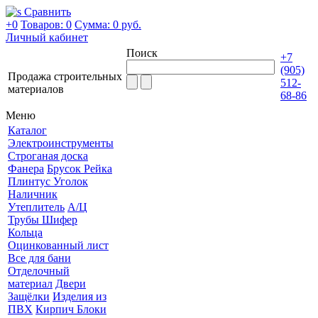
Сравнить
+0
Товаров: 0
Сумма:
0 руб.
Личный кабинет
Поиск
+7
(905)
Продажа строительных
512-
материалов
68-86
Меню
Каталог
Электроинструменты
Строганая доска
Фанера
Брусок Рейка
Плинтус Уголок
Наличник
Утеплитель
А/Ц
Трубы Шифер
Кольца
Оцинкованный лист
Все для бани
Отделочный
материал
Двери
Защёлки
Изделия из
ПВХ
Кирпич Блоки