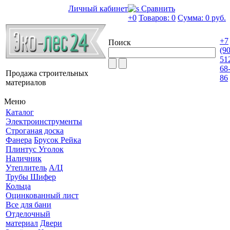
Личный кабинет
Сравнить
+0
Товаров: 0
Сумма:
0 руб.
+7
Поиск
(9
51
68
Продажа строительных
86
материалов
Меню
Каталог
Электроинструменты
Строганая доска
Фанера
Брусок Рейка
Плинтус Уголок
Наличник
Утеплитель
А/Ц
Трубы Шифер
Кольца
Оцинкованный лист
Все для бани
Отделочный
материал
Двери