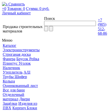
Сравнить
+0
Товаров: 0
Сумма:
0 руб.
Личный кабинет
Поиск
+7
(905)
Продажа строительных
512-
материалов
68-86
Меню
Каталог
Электроинструменты
Строганая доска
Фанера
Брусок Рейка
Плинтус Уголок
Наличник
Утеплитель
А/Ц
Трубы Шифер
Кольца
Оцинкованный лист
Все для бани
Отделочный
материал
Двери
Защёлки
Изделия из
ПВХ
Кирпич Блоки