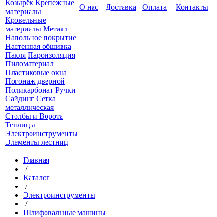
Козырёк
Крепежные
О нас
Доставка
Оплата
Контакты
материалы
Кровельные
материалы
Металл
Напольное покрытие
Настенная обшивка
Пакля
Пароизоляция
Пиломатериал
Пластиковые окна
Погонаж дверной
Поликарбонат
Ручки
Сайдинг
Сетка
металлическая
Столбы и Ворота
Теплицы
Электроинструменты
Элементы лестниц
Главная
/
Каталог
/
Электроинструменты
/
Шлифовальные машины