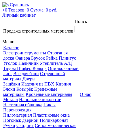
Сравнить
+0
Товаров: 0
Сумма:
0 руб.
Личный кабинет
Поиск
Продажа строительных материалов
Меню
Каталог
Электроинструменты
Строганая
доска
Фанера
Брусок Рейка
Плинтус
Уголок Наличник
Утеплитель
А/Ц
Трубы Шифер Кольца
Оцинкованный
лист
Все для бани
Отделочный
материал
Двери
Защёлки
Изделия из ПВХ
Кирпич
Блоки
Козырёк
Крепежные
материалы
Кровельные материалы
О нас
Металл
Напольное покрытие
Настенная обшивка
Пакля
Пароизоляция
Пиломатериал
Пластиковые окна
Погонаж дверной
Поликарбонат
Ручки
Сайдинг
Сетка металлическая