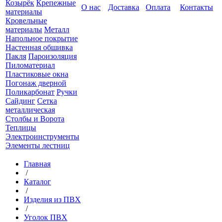
Козырёк
Крепежные
О нас
Доставка
Оплата
Контакты
материалы
Кровельные
материалы
Металл
Напольное покрытие
Настенная обшивка
Пакля
Пароизоляция
Пиломатериал
Пластиковые окна
Погонаж дверной
Поликарбонат
Ручки
Сайдинг
Сетка
металлическая
Столбы и Ворота
Теплицы
Электроинструменты
Элементы лестниц
Главная
/
Каталог
/
Изделия из ПВХ
/
Уголок ПВХ