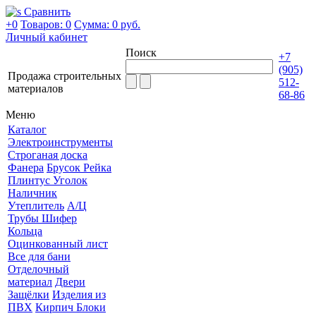
Сравнить
+0
Товаров: 0
Сумма:
0 руб.
Личный кабинет
Поиск
+7
(905)
Продажа строительных
512-
материалов
68-86
Меню
Каталог
Электроинструменты
Строганая доска
Фанера
Брусок Рейка
Плинтус Уголок
Наличник
Утеплитель
А/Ц
Трубы Шифер
Кольца
Оцинкованный лист
Все для бани
Отделочный
материал
Двери
Защёлки
Изделия из
ПВХ
Кирпич Блоки