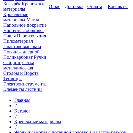
Козырёк
Крепежные
О нас
Доставка
Оплата
Контакты
материалы
Кровельные
материалы
Металл
Напольное покрытие
Настенная обшивка
Пакля
Пароизоляция
Пиломатериал
Пластиковые окна
Погонаж дверной
Поликарбонат
Ручки
Сайдинг
Сетка
металлическая
Столбы и Ворота
Теплицы
Электроинструменты
Элементы лестниц
Главная
/
Каталог
/
Крепежные материалы
/
Черный саморез с потайной головкой и частой резьбой