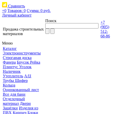
Сравнить
+0
Товаров: 0
Сумма:
0 руб.
Личный кабинет
Поиск
+7
(905)
Продажа строительных
512-
материалов
68-86
Меню
Каталог
Электроинструменты
Строганая доска
Фанера
Брусок Рейка
Плинтус Уголок
Наличник
Утеплитель
А/Ц
Трубы Шифер
Кольца
Оцинкованный лист
Все для бани
Отделочный
материал
Двери
Защёлки
Изделия из
ПВХ
Кирпич Блоки