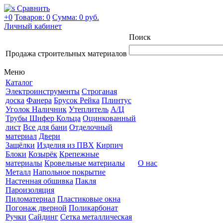
Сравнить
+0
Товаров: 0
Сумма:
0 руб.
Личный кабинет
Поиск
Продажа строительных материалов
Меню
Каталог
Электроинструменты
Строганая
доска
Фанера
Брусок Рейка
Плинтус
Уголок Наличник
Утеплитель
А/Ц
Трубы Шифер Кольца
Оцинкованный
лист
Все для бани
Отделочный
материал
Двери
Защёлки
Изделия из ПВХ
Кирпич
Блоки
Козырёк
Крепежные
материалы
Кровельные материалы
О нас
Металл
Напольное покрытие
Настенная обшивка
Пакля
Пароизоляция
Пиломатериал
Пластиковые окна
Погонаж дверной
Поликарбонат
Ручки
Сайдинг
Сетка металлическая