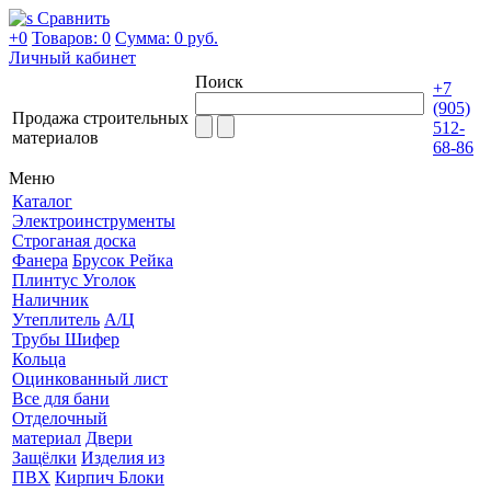
Сравнить
+0
Товаров: 0
Сумма:
0 руб.
Личный кабинет
Поиск
+7
(905)
Продажа строительных
512-
материалов
68-86
Меню
Каталог
Электроинструменты
Строганая доска
Фанера
Брусок Рейка
Плинтус Уголок
Наличник
Утеплитель
А/Ц
Трубы Шифер
Кольца
Оцинкованный лист
Все для бани
Отделочный
материал
Двери
Защёлки
Изделия из
ПВХ
Кирпич Блоки