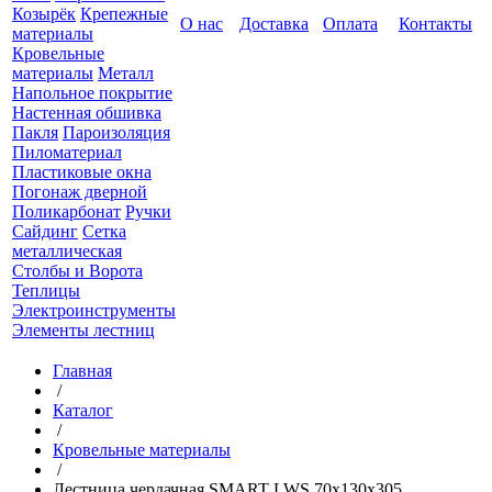
Козырёк
Крепежные
О нас
Доставка
Оплата
Контакты
материалы
Кровельные
материалы
Металл
Напольное покрытие
Настенная обшивка
Пакля
Пароизоляция
Пиломатериал
Пластиковые окна
Погонаж дверной
Поликарбонат
Ручки
Сайдинг
Сетка
металлическая
Столбы и Ворота
Теплицы
Электроинструменты
Элементы лестниц
Главная
/
Каталог
/
Кровельные материалы
/
Лестница чердачная SMART LWS 70х130х305