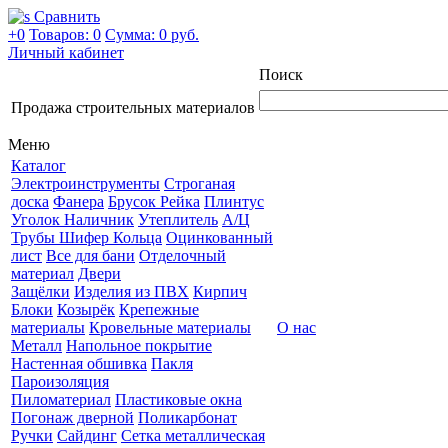
Сравнить
+0
Товаров: 0
Сумма:
0 руб.
Личный кабинет
Поиск
Продажа строительных материалов
Меню
Каталог
Электроинструменты
Строганая
доска
Фанера
Брусок Рейка
Плинтус
Уголок Наличник
Утеплитель
А/Ц
Трубы Шифер Кольца
Оцинкованный
лист
Все для бани
Отделочный
материал
Двери
Защёлки
Изделия из ПВХ
Кирпич
Блоки
Козырёк
Крепежные
материалы
Кровельные материалы
О нас
Металл
Напольное покрытие
Настенная обшивка
Пакля
Пароизоляция
Пиломатериал
Пластиковые окна
Погонаж дверной
Поликарбонат
Ручки
Сайдинг
Сетка металлическая