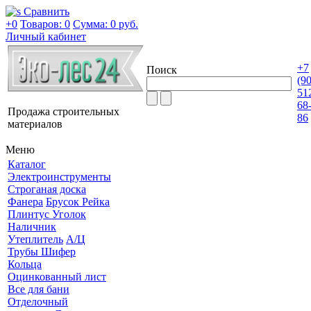
Сравнить
+0
Товаров: 0
Сумма:
0 руб.
Личный кабинет
+7
Поиск
(9
51
68
Продажа строительных
86
материалов
Меню
Каталог
Электроинструменты
Строганая доска
Фанера
Брусок Рейка
Плинтус Уголок
Наличник
Утеплитель
А/Ц
Трубы Шифер
Кольца
Оцинкованный лист
Все для бани
Отделочный