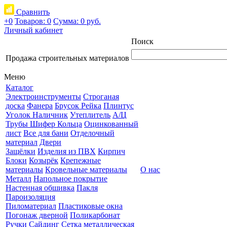
Сравнить
+0
Товаров: 0
Сумма:
0 руб.
Личный кабинет
Поиск
Продажа строительных материалов
Меню
Каталог
Электроинструменты
Строганая
доска
Фанера
Брусок Рейка
Плинтус
Уголок Наличник
Утеплитель
А/Ц
Трубы Шифер Кольца
Оцинкованный
лист
Все для бани
Отделочный
материал
Двери
Защёлки
Изделия из ПВХ
Кирпич
Блоки
Козырёк
Крепежные
материалы
Кровельные материалы
О нас
Металл
Напольное покрытие
Настенная обшивка
Пакля
Пароизоляция
Пиломатериал
Пластиковые окна
Погонаж дверной
Поликарбонат
Ручки
Сайдинг
Сетка металлическая