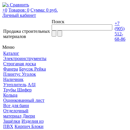
Сравнить
+0
Товаров: 0
Сумма:
0 руб.
Личный кабинет
Поиск
+7
(905)
Продажа строительных
512-
материалов
68-86
Меню
Каталог
Электроинструменты
Строганая доска
Фанера
Брусок Рейка
Плинтус Уголок
Наличник
Утеплитель
А/Ц
Трубы Шифер
Кольца
Оцинкованный лист
Все для бани
Отделочный
материал
Двери
Защёлки
Изделия из
ПВХ
Кирпич Блоки