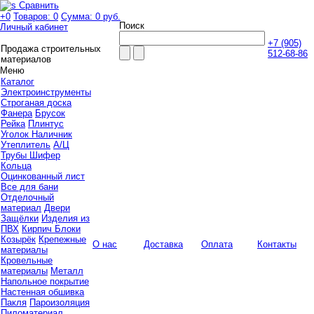
Сравнить
+0
Товаров: 0
Сумма:
0 руб.
Поиск
Личный кабинет
+7 (905)
Продажа строительных
512-68-86
материалов
Меню
Каталог
Электроинструменты
Строганая доска
Фанера
Брусок
Рейка
Плинтус
Уголок Наличник
Утеплитель
А/Ц
Трубы Шифер
Кольца
Оцинкованный лист
Все для бани
Отделочный
материал
Двери
Защёлки
Изделия из
ПВХ
Кирпич Блоки
Козырёк
Крепежные
О нас
Доставка
Оплата
Контакты
материалы
Кровельные
материалы
Металл
Напольное покрытие
Настенная обшивка
Пакля
Пароизоляция
Пиломатериал