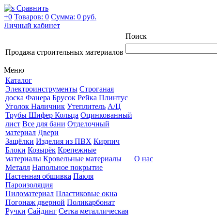
Сравнить
+0
Товаров: 0
Сумма:
0 руб.
Личный кабинет
Поиск
Продажа строительных материалов
Меню
Каталог
Электроинструменты
Строганая
доска
Фанера
Брусок Рейка
Плинтус
Уголок Наличник
Утеплитель
А/Ц
Трубы Шифер Кольца
Оцинкованный
лист
Все для бани
Отделочный
материал
Двери
Защёлки
Изделия из ПВХ
Кирпич
Блоки
Козырёк
Крепежные
материалы
Кровельные материалы
О нас
Металл
Напольное покрытие
Настенная обшивка
Пакля
Пароизоляция
Пиломатериал
Пластиковые окна
Погонаж дверной
Поликарбонат
Ручки
Сайдинг
Сетка металлическая