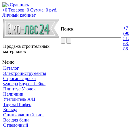
Сравнить
+0
Товаров: 0
Сумма:
0 руб.
Личный кабинет
+7
Поиск
(9
51
68
Продажа строительных
86
материалов
Меню
Каталог
Электроинструменты
Строганая доска
Фанера
Брусок Рейка
Плинтус Уголок
Наличник
Утеплитель
А/Ц
Трубы Шифер
Кольца
Оцинкованный лист
Все для бани
Отделочный