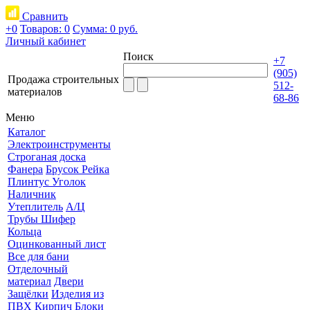
Сравнить
+0
Товаров: 0
Сумма:
0 руб.
Личный кабинет
Поиск
+7
(905)
Продажа строительных
512-
материалов
68-86
Меню
Каталог
Электроинструменты
Строганая доска
Фанера
Брусок Рейка
Плинтус Уголок
Наличник
Утеплитель
А/Ц
Трубы Шифер
Кольца
Оцинкованный лист
Все для бани
Отделочный
материал
Двери
Защёлки
Изделия из
ПВХ
Кирпич Блоки