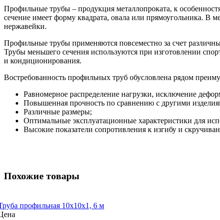
Профильные трубы – продукция металлопроката, к особенностя
сечение имеет форму квадрата, овала или прямоугольника. В м
нержавейки.
Профильные трубы применяются повсеместно за счет различных
Трубы меньшего сечения используются при изготовлении спор
и кондиционирования.
Востребованность профильных труб обусловлена рядом преим
Равномерное распределение нагрузки, исключение дефор
Повышенная прочность по сравнению с другими изделиям
Различные размеры;
Оптимальные эксплуатационные характеристики для испо
Высокие показатели сопротивления к изгибу и скручива
Похожие товары
Труба профильная 10x10x1, 6 м
Цена