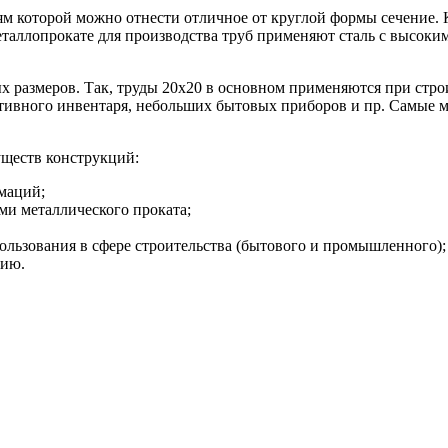
м которой можно отнести отличное от круглой формы сечение. К
еталлопрокате для производства труб применяют сталь с высоки
 размеров. Так, труды 20х20 в основном применяются при строи
тивного инвентаря, небольших бытовых приборов и пр. Самые м
уществ конструкций:
маций;
и металлического проката;
льзования в сфере строительства (бытового и промышленного);
нию.