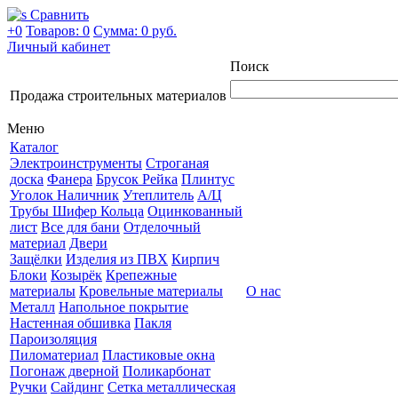
Сравнить
+0
Товаров: 0
Сумма:
0 руб.
Личный кабинет
Поиск
Продажа строительных материалов
Меню
Каталог
Электроинструменты
Строганая
доска
Фанера
Брусок Рейка
Плинтус
Уголок Наличник
Утеплитель
А/Ц
Трубы Шифер Кольца
Оцинкованный
лист
Все для бани
Отделочный
материал
Двери
Защёлки
Изделия из ПВХ
Кирпич
Блоки
Козырёк
Крепежные
материалы
Кровельные материалы
О нас
Металл
Напольное покрытие
Настенная обшивка
Пакля
Пароизоляция
Пиломатериал
Пластиковые окна
Погонаж дверной
Поликарбонат
Ручки
Сайдинг
Сетка металлическая