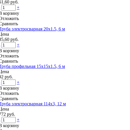
61,60 руб.
-
+
В корзину
Отложить
Сравнить
Труба электросварная 20x1.5, 6 м
Цена
85,60 руб.
-
+
В корзину
Отложить
Сравнить
Труба профильная 15x15x1.5, 6 м
Цена
92 руб.
-
+
В корзину
Отложить
Сравнить
Труба электросварная 114x3, 12 м
Цена
772 руб.
-
+
В корзину