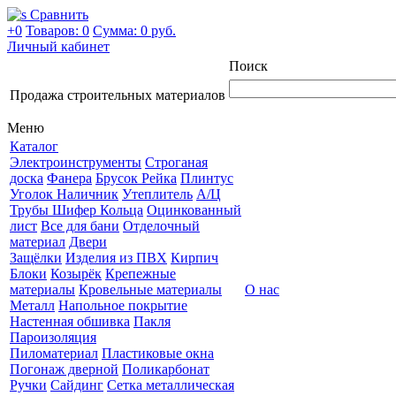
Сравнить
+0
Товаров: 0
Сумма:
0 руб.
Личный кабинет
Поиск
Продажа строительных материалов
Меню
Каталог
Электроинструменты
Строганая
доска
Фанера
Брусок Рейка
Плинтус
Уголок Наличник
Утеплитель
А/Ц
Трубы Шифер Кольца
Оцинкованный
лист
Все для бани
Отделочный
материал
Двери
Защёлки
Изделия из ПВХ
Кирпич
Блоки
Козырёк
Крепежные
материалы
Кровельные материалы
О нас
Металл
Напольное покрытие
Настенная обшивка
Пакля
Пароизоляция
Пиломатериал
Пластиковые окна
Погонаж дверной
Поликарбонат
Ручки
Сайдинг
Сетка металлическая