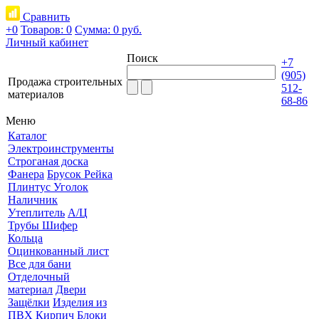
Сравнить
+0
Товаров: 0
Сумма:
0 руб.
Личный кабинет
Поиск
+7
(905)
Продажа строительных
512-
материалов
68-86
Меню
Каталог
Электроинструменты
Строганая доска
Фанера
Брусок Рейка
Плинтус Уголок
Наличник
Утеплитель
А/Ц
Трубы Шифер
Кольца
Оцинкованный лист
Все для бани
Отделочный
материал
Двери
Защёлки
Изделия из
ПВХ
Кирпич Блоки