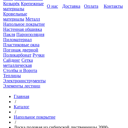
Козырёк
Крепежные
О нас
Доставка
Оплата
Контакты
материалы
Кровельные
материалы
Металл
Напольное покрытие
Настенная обшивка
Пакля
Пароизоляция
Пиломатериал
Пластиковые окна
Погонаж дверной
Поликарбонат
Ручки
Сайдинг
Сетка
металлическая
Столбы и Ворота
Теплицы
Электроинструменты
Элементы лестниц
Главная
/
Каталог
/
Напольное покрытие
/
Доска половая из сибирской лиственницы 2000-