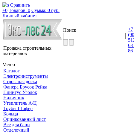
Сравнить
+0
Товаров: 0
Сумма:
0 руб.
Личный кабинет
+7
Поиск
(9
51
68
Продажа строительных
86
материалов
Меню
Каталог
Электроинструменты
Строганая доска
Фанера
Брусок Рейка
Плинтус Уголок
Наличник
Утеплитель
А/Ц
Трубы Шифер
Кольца
Оцинкованный лист
Все для бани
Отделочный