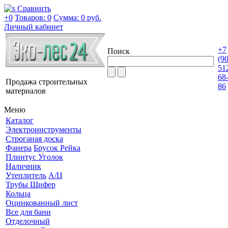
Сравнить
+0
Товаров: 0
Сумма:
0 руб.
Личный кабинет
+7
Поиск
(9
51
68
Продажа строительных
86
материалов
Меню
Каталог
Электроинструменты
Строганая доска
Фанера
Брусок Рейка
Плинтус Уголок
Наличник
Утеплитель
А/Ц
Трубы Шифер
Кольца
Оцинкованный лист
Все для бани
Отделочный