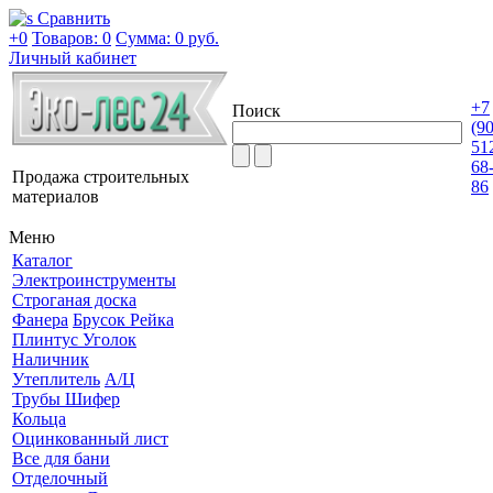
Сравнить
+0
Товаров: 0
Сумма:
0 руб.
Личный кабинет
+7
Поиск
(9
51
68
Продажа строительных
86
материалов
Меню
Каталог
Электроинструменты
Строганая доска
Фанера
Брусок Рейка
Плинтус Уголок
Наличник
Утеплитель
А/Ц
Трубы Шифер
Кольца
Оцинкованный лист
Все для бани
Отделочный