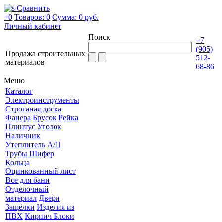
Сравнить
+0
Товаров: 0
Сумма:
0 руб.
Личный кабинет
Поиск
+7
(905)
Продажа строительных
512-
материалов
68-86
Меню
Каталог
Электроинструменты
Строганая доска
Фанера
Брусок Рейка
Плинтус Уголок
Наличник
Утеплитель
А/Ц
Трубы Шифер
Кольца
Оцинкованный лист
Все для бани
Отделочный
материал
Двери
Защёлки
Изделия из
ПВХ
Кирпич Блоки