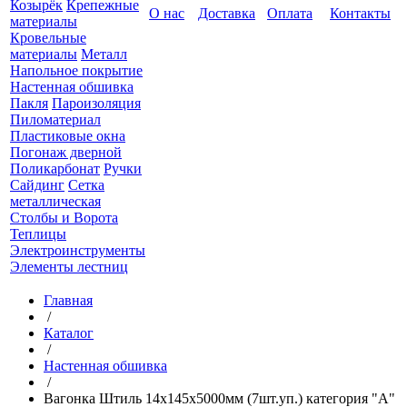
Козырёк
Крепежные
О нас
Доставка
Оплата
Контакты
материалы
Кровельные
материалы
Металл
Напольное покрытие
Настенная обшивка
Пакля
Пароизоляция
Пиломатериал
Пластиковые окна
Погонаж дверной
Поликарбонат
Ручки
Сайдинг
Сетка
металлическая
Столбы и Ворота
Теплицы
Электроинструменты
Элементы лестниц
Главная
/
Каталог
/
Настенная обшивка
/
Вагонка Штиль 14х145х5000мм (7шт.уп.) категория "А"