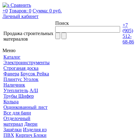
Сравнить
+0
Товаров: 0
Сумма:
0 руб.
Личный кабинет
Поиск
+7
(905)
Продажа строительных
512-
материалов
68-86
Меню
Каталог
Электроинструменты
Строганая доска
Фанера
Брусок Рейка
Плинтус Уголок
Наличник
Утеплитель
А/Ц
Трубы Шифер
Кольца
Оцинкованный лист
Все для бани
Отделочный
материал
Двери
Защёлки
Изделия из
ПВХ
Кирпич Блоки