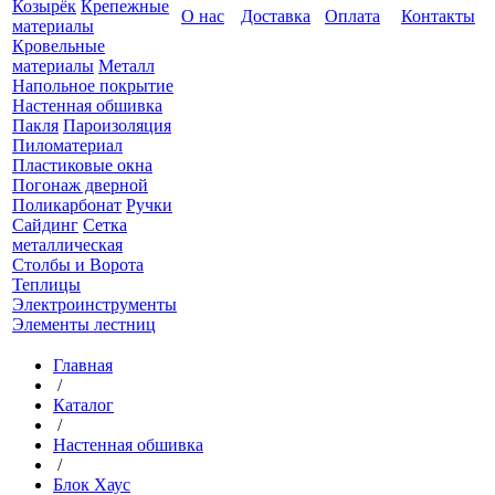
Козырёк
Крепежные
О нас
Доставка
Оплата
Контакты
материалы
Кровельные
материалы
Металл
Напольное покрытие
Настенная обшивка
Пакля
Пароизоляция
Пиломатериал
Пластиковые окна
Погонаж дверной
Поликарбонат
Ручки
Сайдинг
Сетка
металлическая
Столбы и Ворота
Теплицы
Электроинструменты
Элементы лестниц
Главная
/
Каталог
/
Настенная обшивка
/
Блок Хаус