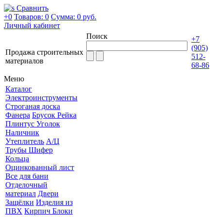
Сравнить
+0
Товаров: 0
Сумма:
0 руб.
Личный кабинет
Поиск
+7
(905)
Продажа строительных
512-
материалов
68-86
Меню
Каталог
Электроинструменты
Строганая доска
Фанера
Брусок Рейка
Плинтус Уголок
Наличник
Утеплитель
А/Ц
Трубы Шифер
Кольца
Оцинкованный лист
Все для бани
Отделочный
материал
Двери
Защёлки
Изделия из
ПВХ
Кирпич Блоки