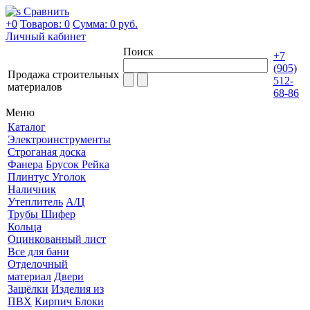
Сравнить
+0
Товаров: 0
Сумма:
0 руб.
Личный кабинет
Поиск
+7
(905)
Продажа строительных
512-
материалов
68-86
Меню
Каталог
Электроинструменты
Строганая доска
Фанера
Брусок Рейка
Плинтус Уголок
Наличник
Утеплитель
А/Ц
Трубы Шифер
Кольца
Оцинкованный лист
Все для бани
Отделочный
материал
Двери
Защёлки
Изделия из
ПВХ
Кирпич Блоки