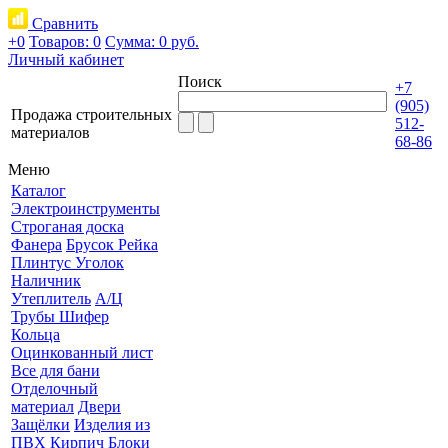
Сравнить
+0
Товаров: 0
Сумма:
0 руб.
Личный кабинет
Поиск
+7
(905)
Продажа строительных
512-
материалов
68-86
Меню
Каталог
Электроинструменты
Строганая доска
Фанера
Брусок Рейка
Плинтус Уголок
Наличник
Утеплитель
А/Ц
Трубы Шифер
Кольца
Оцинкованный лист
Все для бани
Отделочный
материал
Двери
Защёлки
Изделия из
ПВХ
Кирпич Блоки