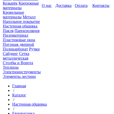
Козырёк
Крепежные
О нас
Доставка
Оплата
Контакты
материалы
Кровельные
материалы
Металл
Напольное покрытие
Настенная обшивка
Пакля
Пароизоляция
Пиломатериал
Пластиковые окна
Погонаж дверной
Поликарбонат
Ручки
Сайдинг
Сетка
металлическая
Столбы и Ворота
Теплицы
Электроинструменты
Элементы лестниц
Главная
/
Каталог
/
Настенная обшивка
/
Евровагонка