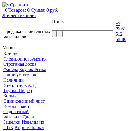
Сравнить
+0
Товаров: 0
Сумма:
0 руб.
Личный кабинет
Поиск
+7
(905)
Продажа строительных
512-
материалов
68-86
Меню
Каталог
Электроинструменты
Строганая доска
Фанера
Брусок Рейка
Плинтус Уголок
Наличник
Утеплитель
А/Ц
Трубы Шифер
Кольца
Оцинкованный лист
Все для бани
Отделочный
материал
Двери
Защёлки
Изделия из
ПВХ
Кирпич Блоки