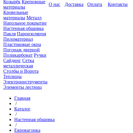
Козырёк
Крепежные
О нас
Доставка
Оплата
Контакты
материалы
Кровельные
материалы
Металл
Напольное покрытие
Настенная обшивка
Пакля
Пароизоляция
Пиломатериал
Пластиковые окна
Погонаж дверной
Поликарбонат
Ручки
Сайдинг
Сетка
металлическая
Столбы и Ворота
Теплицы
Электроинструменты
Элементы лестниц
Главная
/
Каталог
/
Настенная обшивка
/
Евровагонка