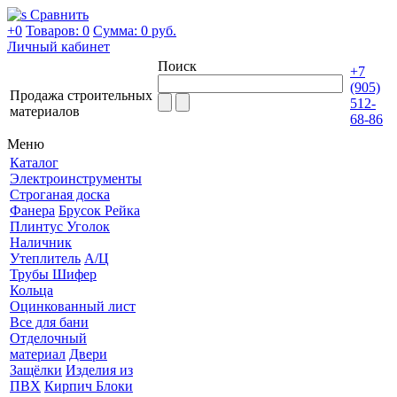
Сравнить
+0
Товаров: 0
Сумма:
0 руб.
Личный кабинет
Поиск
+7
(905)
Продажа строительных
512-
материалов
68-86
Меню
Каталог
Электроинструменты
Строганая доска
Фанера
Брусок Рейка
Плинтус Уголок
Наличник
Утеплитель
А/Ц
Трубы Шифер
Кольца
Оцинкованный лист
Все для бани
Отделочный
материал
Двери
Защёлки
Изделия из
ПВХ
Кирпич Блоки