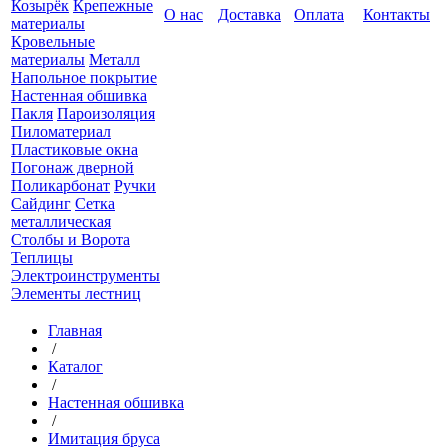
Козырёк
Крепежные
О нас
Доставка
Оплата
Контакты
материалы
Кровельные
материалы
Металл
Напольное покрытие
Настенная обшивка
Пакля
Пароизоляция
Пиломатериал
Пластиковые окна
Погонаж дверной
Поликарбонат
Ручки
Сайдинг
Сетка
металлическая
Столбы и Ворота
Теплицы
Электроинструменты
Элементы лестниц
Главная
/
Каталог
/
Настенная обшивка
/
Имитация бруса