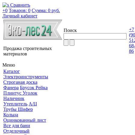
Сравнить
+0
Товаров: 0
Сумма:
0 руб.
Личный кабинет
+7
Поиск
(9
51
68
Продажа строительных
86
материалов
Меню
Каталог
Электроинструменты
Строганая доска
Фанера
Брусок Рейка
Плинтус Уголок
Наличник
Утеплитель
А/Ц
Трубы Шифер
Кольца
Оцинкованный лист
Все для бани
Отделочный