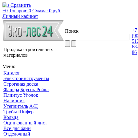
Сравнить
+0
Товаров: 0
Сумма:
0 руб.
Личный кабинет
+7
Поиск
(9
51
68
Продажа строительных
86
материалов
Меню
Каталог
Электроинструменты
Строганая доска
Фанера
Брусок Рейка
Плинтус Уголок
Наличник
Утеплитель
А/Ц
Трубы Шифер
Кольца
Оцинкованный лист
Все для бани
Отделочный