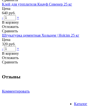
Клей для утеплителя Кнауф Севенер 25 кг
Цена
640 руб.
-
+
В корзину
Отложить
Сравнить
Штукатурка цементная Хольцем | Holcim 25 кг
Цена
320 руб.
-
+
В корзину
Отложить
Сравнить
Отзывы
Комментировать
Каталог