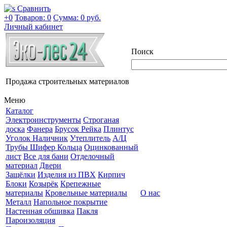
Сравнить
+0
Товаров: 0
Сумма:
0 руб.
Личный кабинет
Поиск
Продажа строительных материалов
Меню
Каталог
Электроинструменты
Строганая
доска
Фанера
Брусок Рейка
Плинтус
Уголок Наличник
Утеплитель
А/Ц
Трубы Шифер Кольца
Оцинкованный
лист
Все для бани
Отделочный
материал
Двери
Защёлки
Изделия из ПВХ
Кирпич
Блоки
Козырёк
Крепежные
материалы
Кровельные материалы
О нас
Металл
Напольное покрытие
Настенная обшивка
Пакля
Пароизоляция