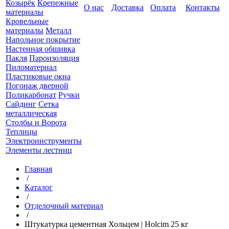
Козырёк
Крепежные
О нас
Доставка
Оплата
Контакты
материалы
Кровельные
материалы
Металл
Напольное покрытие
Настенная обшивка
Пакля
Пароизоляция
Пиломатериал
Пластиковые окна
Погонаж дверной
Поликарбонат
Ручки
Сайдинг
Сетка
металлическая
Столбы и Ворота
Теплицы
Электроинструменты
Элементы лестниц
Главная
/
Каталог
/
Отделочный материал
/
Штукатурка цементная Хольцем | Holcim 25 кг