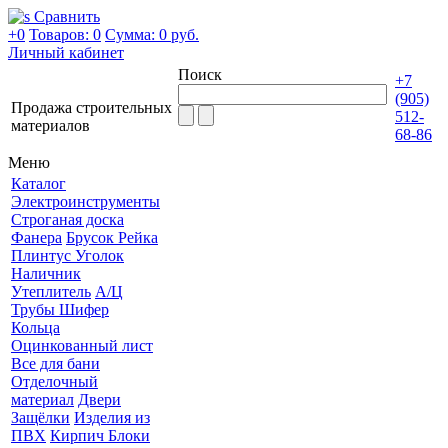
Сравнить
+0
Товаров: 0
Сумма:
0 руб.
Личный кабинет
Поиск
+7
(905)
Продажа строительных
512-
материалов
68-86
Меню
Каталог
Электроинструменты
Строганая доска
Фанера
Брусок Рейка
Плинтус Уголок
Наличник
Утеплитель
А/Ц
Трубы Шифер
Кольца
Оцинкованный лист
Все для бани
Отделочный
материал
Двери
Защёлки
Изделия из
ПВХ
Кирпич Блоки