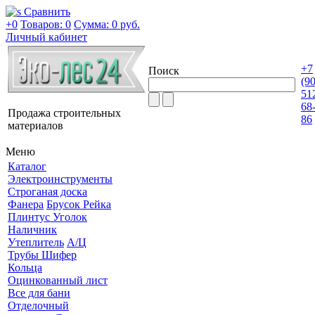
Сравнить
+0
Товаров: 0
Сумма:
0 руб.
Личный кабинет
+7
Поиск
(9
51
68
Продажа строительных
86
материалов
Меню
Каталог
Электроинструменты
Строганая доска
Фанера
Брусок Рейка
Плинтус Уголок
Наличник
Утеплитель
А/Ц
Трубы Шифер
Кольца
Оцинкованный лист
Все для бани
Отделочный