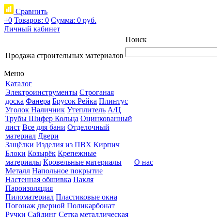
Сравнить
+0
Товаров: 0
Сумма:
0 руб.
Личный кабинет
Поиск
Продажа строительных материалов
Меню
Каталог
Электроинструменты
Строганая
доска
Фанера
Брусок Рейка
Плинтус
Уголок Наличник
Утеплитель
А/Ц
Трубы Шифер Кольца
Оцинкованный
лист
Все для бани
Отделочный
материал
Двери
Защёлки
Изделия из ПВХ
Кирпич
Блоки
Козырёк
Крепежные
материалы
Кровельные материалы
О нас
Металл
Напольное покрытие
Настенная обшивка
Пакля
Пароизоляция
Пиломатериал
Пластиковые окна
Погонаж дверной
Поликарбонат
Ручки
Сайдинг
Сетка металлическая